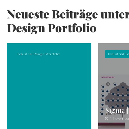
Skip to content
Neueste Beiträge unter
Design Portfolio
Industrial Design Portfolio
Industrial De
Sigma 
1. November