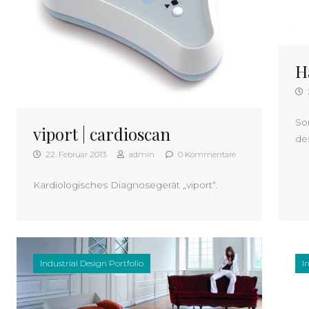
H
So
viport | cardioscan
de
22. Februar 2013
admin
0 Kommentare
Kardiologisches Diagnosegerät „viport“.
Industrial Design Portfolio
I