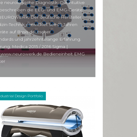
ie neurologische Diagnostik. Die intuitive
beschreiben die EEG- und EMG-Geräte
NEUROWERK. Der deutsche Hersteller
in-Technik entwicklet seit 25 Jahren
äte auf Basis deutscher
andards und jahrzehntelange Erfahrung.
rung, Medica 2015 / 2016 Sigma |
 www.neurowerk.de Bedieneinheit EMG
ker
ndustrial Design Portfolio