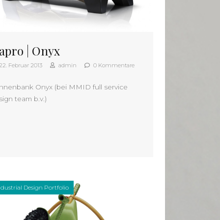
apro | Onyx
22. Februar 2013
admin
0 Kommentare
nnenbank Onyx (bei MMID full service
sign team b.v.)
ndustrial Design Portfolio