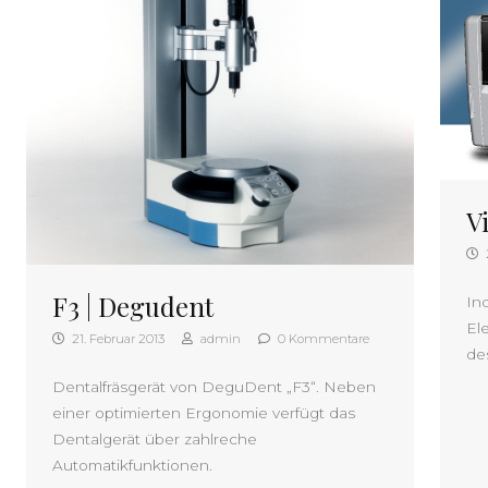
Vi
F3 | Degudent
In
El
21. Februar 2013
admin
0 Kommentare
de
Dentalfräsgerät von DeguDent „F3“. Neben
einer optimierten Ergonomie verfügt das
Dentalgerät über zahlreche
Automatikfunktionen.