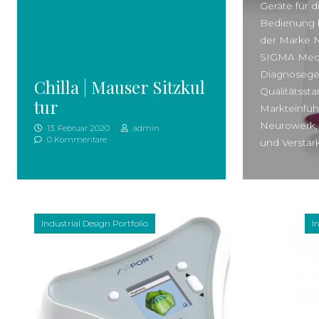
Geräte für d
Bedienung 
der Marke 
SIGMA Mediz
Diagnoseger
Chilla | Mauser Sitzkul
Qualitätsst
tur
Markteinfüh
Neurowerk,
13. Februar 2020
admin
0 Kommentare
und Verstär
Industrial Design Portfolio
I