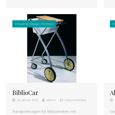
Industrial Design Portfolio
I
BiblioCar
Al
25. Januar 2013
admin
0 Kommentare
Transportwagen für Bibliotheken mit
Ge