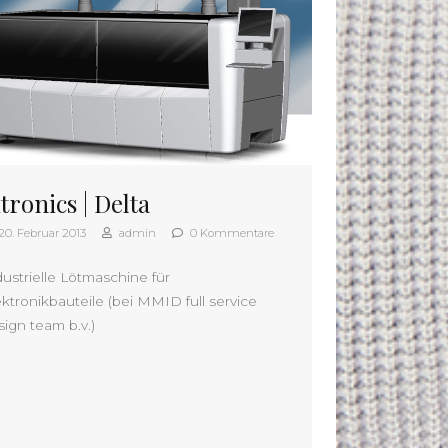
tronics | Delta
20. Februar 2013
admin
0 Kommentare
dustrielle Lötmaschine für
ektronikbauteile (bei MMID full service
sign team b.v.)