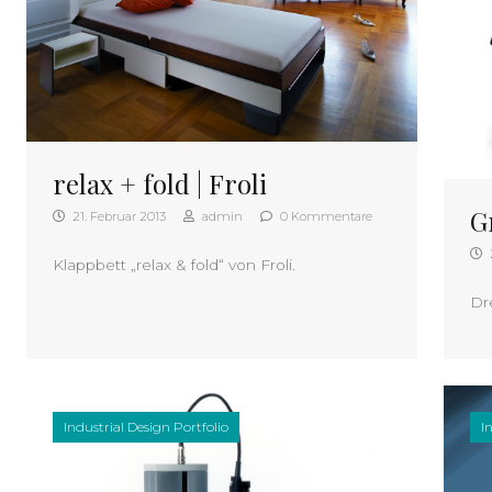
relax + fold | Froli
G
21. Februar 2013
admin
0 Kommentare
Klappbett „relax & fold“ von Froli.
Dr
Industrial Design Portfolio
I