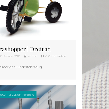
rashopper | Dreirad
21. Februar 2013
admin
0 Kommentare
eirädriges Kinderfahrzeug.
ndustrial Design Portfolio