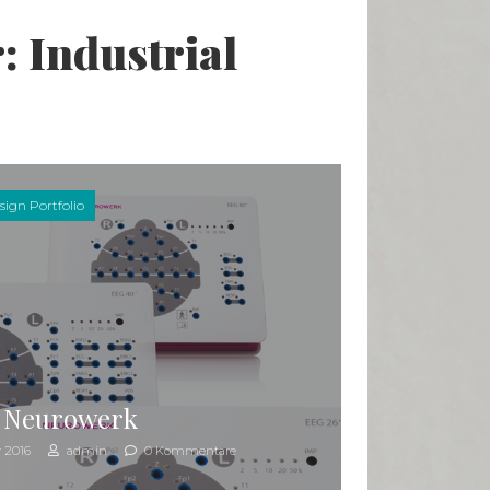
: Industrial
sign Portfolio
| Neurowerk
 2016
admin
0 Kommentare