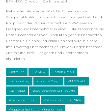
EFA NRW Diaglog in Dortmund statt.
Neben den Referenten Prof. Dr. C. Liedtke vom
Wuppertal Institut für Klima. Umwelt, Energie GmbH und
Philip Heldt der Verbraucherzentrale NRW werden
Designer und Unternehmer in einer Diskussionsrunde die
Ressourceneffizienz von Produkten genauer betrachten.
Christof Paul, Senior Industrial Designer wird in einem
Impulsvortrag über nachhaltige Entwicklungen berichten
und mit Industrial Designern und Unternehmern
diskutieren.
Dortmund
EFA NRW
Energie GmbH
Impulsvortrag
Industrial Design
MMID GmbH
Nachhaltig
ressourceneffiezente Produkte
Ressourceneffizienz
Verbraucherzentrale NRW
Wuppertal Institut für Klima. Umwelt