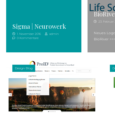
BioRive
23. Februar 
Sigma | Neurowerk
Neues Logo
1. November 2016
admin
0 Kommentare
BioRiver >
Design Blog
D