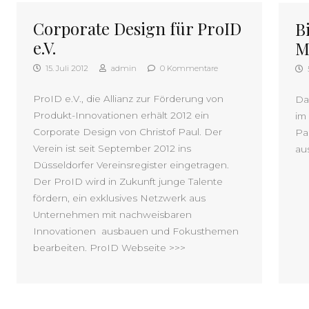
Corporate Design für ProID
B
e.V.
M
15. Juli 2012
admin
0 Kommentare
ProID e.V., die Allianz zur Förderung von
Da
Produkt-Innovationen erhält 2012 ein
im
Corporate Design von Christof Paul. Der
Pa
Verein ist seit September 2012 ins
au
Düsseldorfer Vereinsregister eingetragen.
Der ProID wird in Zukunft junge Talente
fördern, ein exklusives Netzwerk aus
Unternehmen mit nachweisbaren
Innovationen ausbauen und Fokusthemen
bearbeiten. ProID Webseite >>>