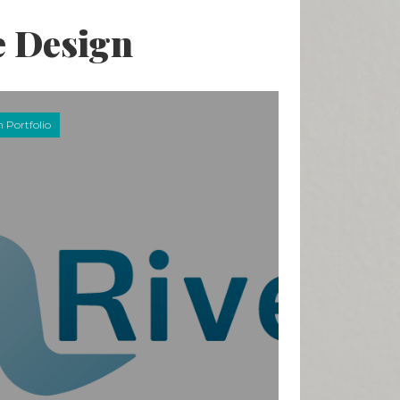
e Design
n Portfolio