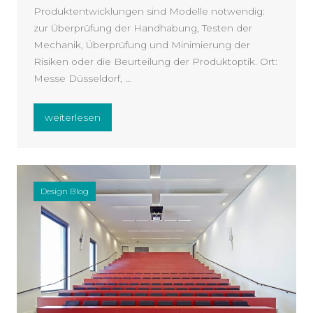
Produktentwicklungen sind Modelle notwendig:
zur Überprüfung der Handhabung, Testen der
Mechanik, Überprüfung und Minimierung der
Risiken oder die Beurteilung der Produktoptik. Ort:
Messe Düsseldorf, …
„Mind Opener: VDID Rundgang EUROMOLD“
weiterlesen
Design Blog