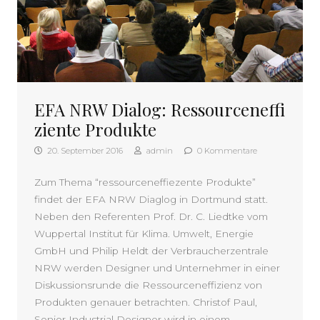
EFA NRW Dialog: Ressourceneffi
ziente Produkte
20. September 2016
admin
0 Kommentare
Zum Thema “ressourceneffiezente Produkte”
findet der EFA NRW Diaglog in Dortmund statt.
Neben den Referenten Prof. Dr. C. Liedtke vom
Wuppertal Institut für Klima. Umwelt, Energie
GmbH und Philip Heldt der Verbraucherzentrale
NRW werden Designer und Unternehmer in einer
Diskussionsrunde die Ressourceneffizienz von
Produkten genauer betrachten. Christof Paul,
Senior Industrial Designer wird in einem