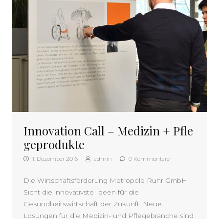
Innovation Call – Medizin + Pfle
geprodukte
1. Dezember 2016
admin
0 Kommentare
Die Wirtschaftsförderung Metropole Ruhr GmbH
Sicht die innovativste Ideen für die
Gesundheitswirtschaft der Zukunft. Neue
Lösungen für die Medizin- und Pflegebranche sind