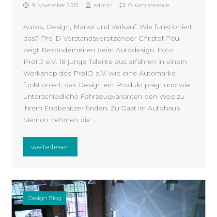
9. November 2013
admin
0 Kommentare
Autos, Design, Marke und Verkauf. Wie funktioniert
das? ProID-Vorstandsvorsitzender Christof Paul
zeigt Besonderheiten beim Autodesign. Foto:
ProID e.V. 18 junge Talente aus erfahren in einem
Workshop des ProID e.V. wie eine Automarke
funktioniert, das Design ein Produkt prägt und wie
unterschiedliche Fahrzeugvarianten den Weg zu
ihrem Endbesitzer finden. Zu Gast im Autohaus
Siemon nehmen die …
„ProID e.V. Workshop, Talentförderung“
weiterlesen
Design Blog