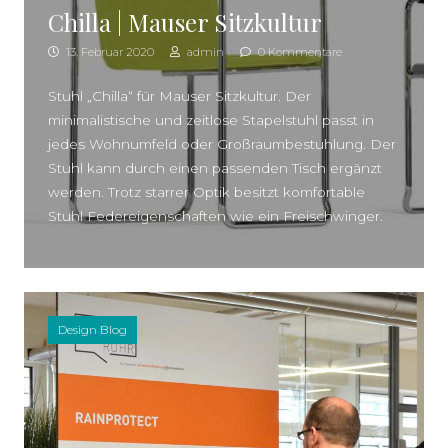
Chilla | Mauser Sitzkultur
13. Februar 2020
admin
0 Kommentare
Stuhl „Chilla“ für Mauser Sitzkultur. Der
minimalistische und zeitlose Stapelstuhl passt in
jedes Wohnumfeld oder Großraumbestuhlung. Der
Stuhl kann durch einen passenden Tisch ergänzt
werden. Trotz starrer Optik besitzt komfortable
Stuhl Federeigenschaften wie ein Freischwinger.
Design Blog