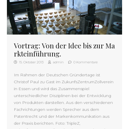
Vortrag: Von der Idee bis zur Ma
rkteinführung.
15. Oktober 2013
admin
0 Kommentare
Im Rahmen der Deutschen Gründertage ist
Christof Paul zu Gast im ZukunfsZentrumZollverein
in Essen und wird das Zusammenspiel
unterschiedlicher Disziplinen bei der Entwicklung
von Produkten darstellen. Aus den verschiedenen
Fachrichtungen werden Sprecher aus dem
Patentrecht und der Markenkommunikation aus
der Praxis berichten. Foto: TripleZ,