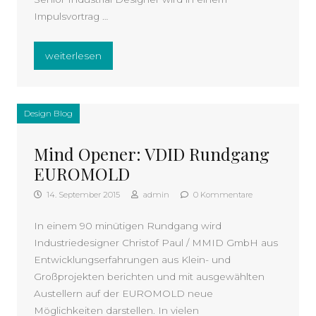
Impulsvortrag …
„EFA NRW Dialog: Ressourceneffiziente Produkte“
weiterlesen
Design Blog
Mind Opener: VDID Rundgang
EUROMOLD
14. September 2015
admin
0 Kommentare
In einem 90 minütigen Rundgang wird
Industriedesigner Christof Paul / MMID GmbH aus
Entwicklungserfahrungen aus Klein- und
Großprojekten berichten und mit ausgewählten
Austellern auf der EUROMOLD neue
Möglichkeiten darstellen. In vielen