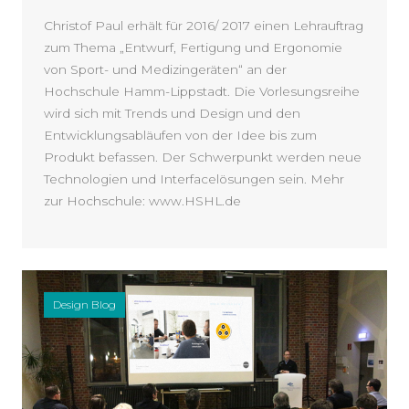
Christof Paul erhält für 2016/ 2017 einen Lehrauftrag
zum Thema „Entwurf, Fertigung und Ergonomie
von Sport- und Medizingeräten“ an der
Hochschule Hamm-Lippstadt. Die Vorlesungsreihe
wird sich mit Trends und Design und den
Entwicklungsabläufen von der Idee bis zum
Produkt befassen. Der Schwerpunkt werden neue
Technologien und Interfacelösungen sein. Mehr
zur Hochschule: www.HSHL.de
Design Blog