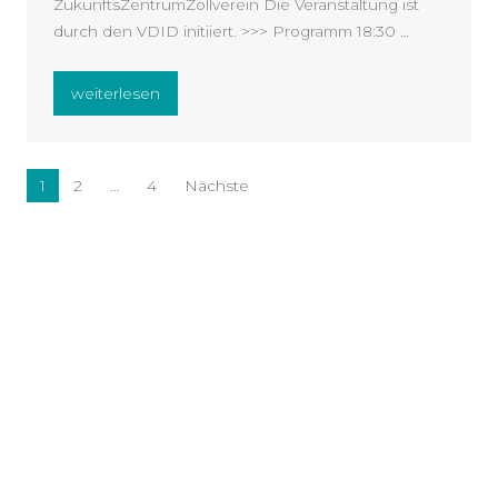
ZukunftsZentrumZollverein Die Veranstaltung ist
durch den VDID initiiert. >>> Programm 18:30 …
„Vortrag: Von der Idee bis zur Markteinführung.“
weiterlesen
Seitennummerierung der Beiträge
1
2
…
4
Nächste