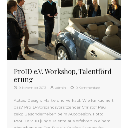
ProID e.V. Workshop, Talentförd
erung
9. November 2013
admin
0 Kommentare
Autos, Design, Marke und Verkauf. Wie funktioniert
das? ProID-Vorstandsvorsitzender Christof Paul
zeigt Besonderheiten beim Autodesign. Foto:
ProID e.V. 18 junge Talente aus erfahren in einem
Workshop des ProID e.V. wie eine Automarke