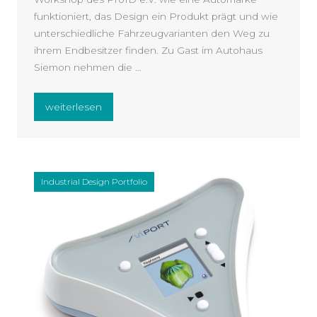
funktioniert, das Design ein Produkt prägt und wie
unterschiedliche Fahrzeugvarianten den Weg zu
ihrem Endbesitzer finden. Zu Gast im Autohaus
Siemon nehmen die …
„ProID e.V. Workshop, Talentförderung“
weiterlesen
Industrial Design Portfolio