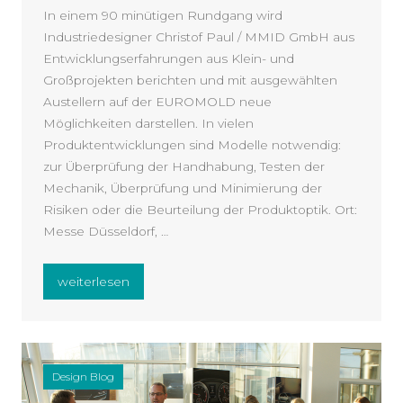
In einem 90 minütigen Rundgang wird
Industriedesigner Christof Paul / MMID GmbH aus
Entwicklungserfahrungen aus Klein- und
Großprojekten berichten und mit ausgewählten
Austellern auf der EUROMOLD neue
Möglichkeiten darstellen. In vielen
Produktentwicklungen sind Modelle notwendig:
zur Überprüfung der Handhabung, Testen der
Mechanik, Überprüfung und Minimierung der
Risiken oder die Beurteilung der Produktoptik. Ort:
Messe Düsseldorf, …
„Mind Opener: VDID Rundgang EUROMOLD“
weiterlesen
Design Blog